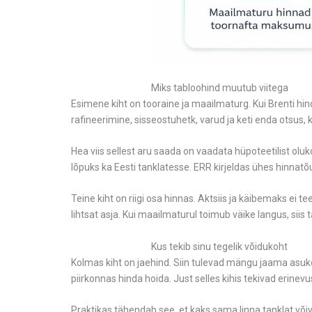
Miks tabloohind muutub viitega
Esimene kiht on tooraine ja maailmaturg. Kui Brenti hi
rafineerimine, sisseostuhetk, varud ja keti enda otsus, ku
Hea viis sellest aru saada on vaadata hüpoteetilist oluk
lõpuks ka Eesti tanklatesse. ERR kirjeldas ühes hinnatõu
Teine kiht on riigi osa hinnas. Aktsiis ja käibemaks ei 
lihtsat asja. Kui maailmaturul toimub väike langus, siis 
Kus tekib sinu tegelik võidukoht
Kolmas kiht on jaehind. Siin tulevad mängu jaama asukoh
piirkonnas hinda hoida. Just selles kihis tekivad erine
Praktikas tähendab see, et kaks sama linna tanklat või