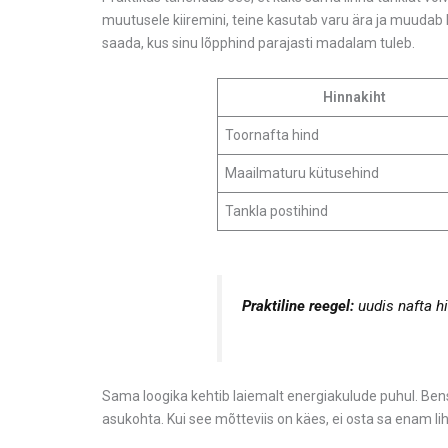
muutusele kiiremini, teine kasutab varu ära ja muudab 
saada, kus sinu lõpphind parajasti madalam tuleb.
Hinnakiht
Toornafta hind
Maailmaturu kütusehind
Tankla postihind
Praktiline reegel:
uudis nafta hi
Sama loogika kehtib laiemalt energiakulude puhul. Bensii
asukohta. Kui see mõtteviis on käes, ei osta sa enam lih