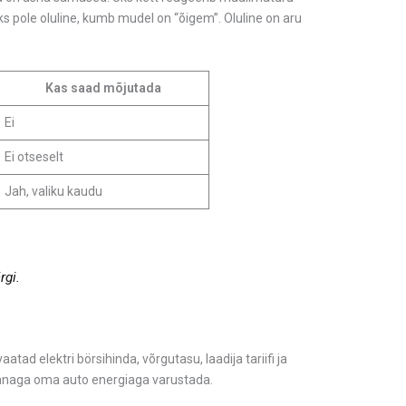
s pole oluline, kumb mudel on “õigem”. Oluline on aru
Kas saad mõjutada
Ei
Ei otseselt
Jah, valiku kaudu
rgi.
ad elektri börsihinda, võrgutasu, laadija tariifi ja
s hinnaga oma auto energiaga varustada.