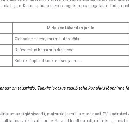
hinda hiljem. Kolmas püüab kliendivoogu kampaaniaga kinni. Tarbija jaok
Mida see tähendab juhile
Globaalne sisend, mis mõjutab kõiki
Rafineeritud bensiini ja diisli tase
Kohalik lõpphind konkreetses jaamas
nnast on taustinfo. Tankimisotsus tasub teha kohaliku lõpphinna jä
nijaamas jälgid sisendit, maksusid ja müüja marginaali. EV laadimisel vaat
tsalt kütust või kilovatt-tunde. Sa valid teadlikumalt, millal, kus ja mi