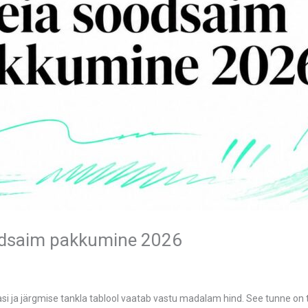
oodsaim pakkumine 2026
si ja järgmise tankla tablool vaatab vastu madalam hind. See tunne on t