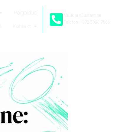
Paigaldus
Müük ja nõustamine:
Telefon: +372 5820 7566
d
Kontakt