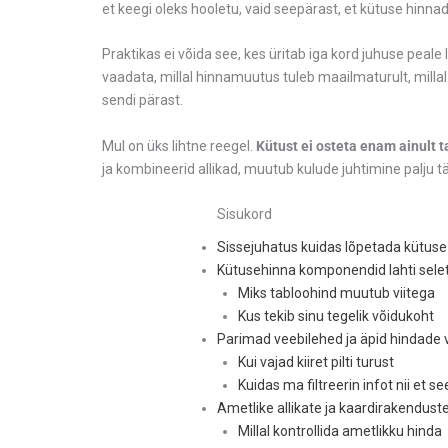
et keegi oleks hooletu, vaid seepärast, et kütuse hinnad o
Praktikas ei võida see, kes üritab iga kord juhuse peal
vaadata, millal hinnamuutus tuleb maailmaturult, millal 
sendi pärast.
Mul on üks lihtne reegel.
Kütust ei osteta enam ainult ta
ja kombineerid allikad, muutub kulude juhtimine palju 
Sisukord
Sissejuhatus kuidas lõpetada kütus
Kütusehinna komponendid lahti sele
Miks tabloohind muutub viitega
Kus tekib sinu tegelik võidukoht
Parimad veebilehed ja äpid hindade
Kui vajad kiiret pilti turust
Kuidas ma filtreerin infot nii et se
Ametlike allikate ja kaardirakendus
Millal kontrollida ametlikku hinda