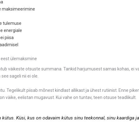
na
de maksimeerimine
se tulemuse
le energiale
ei piisa
laadimisel
e eest ülemaksmine
uhtub väikeste otsuste summana. Tankid harjumusest samas kohas, ei vaa
e sageli nii ei ole.
u. Tegelikult piisab mõnest kindlast allikast ja ühest rutiinist. Enne pikem
 on väike, eelistan mugavust. Kui vahe on tuntav, teen otsuse teadlikult.
m kütus. Küsi, kus on odavaim kütus sinu teekonnal, sinu kaardiga ja