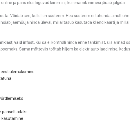
nline ja päris elus liiguvad kiiremini, kui enamik inimesi jõuab jälgida.
e loota. Võidab see, kellel on süsteem. Hea süsteem ei tähenda ainult ü
hoiab jaemüüja hinda üleval, millal tasub kasutada kliendikaarti ja mill
nklast, vaid infost.
Kui sa ei kontrolli hinda enne tankimist, siis annad os
täpsemaks. Sama mõtteviis töötab hiljem ka elektriauto laadimise, kodu
e eest ülemaksmine
tatuna
 võrdlemiseks
e päriselt aitaks
te kasutamine