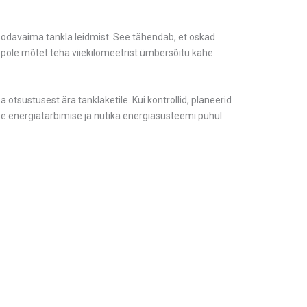
he odavaima tankla leidmist. See tähendab, et oskad
al pole mõtet teha viiekilomeetrist ümbersõitu kahe
a otsustusest ära tanklaketile. Kui kontrollid, planeerid
se energiatarbimise ja nutika energiasüsteemi puhul.