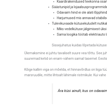
Kaardirakendused teekonna osa
Säästunipid ja lojaalsusprogrammi
Odavaim hind ei ole alati lõpphind
Harjumused mis annavad stabiil
Tulevikuvaade kütusekuludelt nutika
Miks vedelkütuse jälgimisest üksi 
Sama loogika töötab elektriauto 
Sissejuhatus kuidas lõpetada kütus
Ülemaksmine ei juhtu tavaliselt suure vea tõttu. See j
suuremad ketid on enam-vähem samal tasemel. Eestis se
Kõige kallim viga on mõelda, et hinnavõrdlus on liiga tüüt
marsruudile, mitte lihtsalt lähimale ristmikule. Kui vahe
Ära küsi ainult, kus on odavai