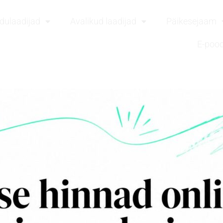
dulaadijad
Avalikud laadijad
Päikesejaam
E-poo