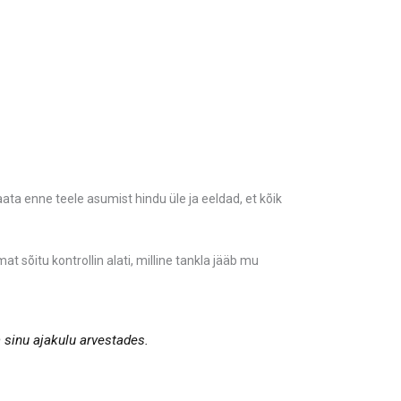
ta enne teele asumist hindu üle ja eeldad, et kõik
at sõitu kontrollin alati, milline tankla jääb mu
 sinu ajakulu arvestades.