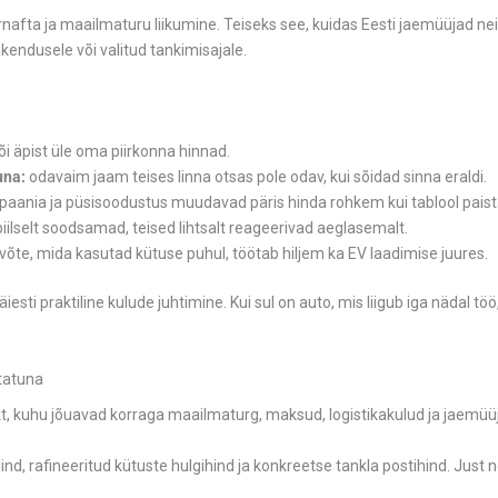
oornafta ja maailmaturu liikumine. Teiseks see, kuidas Eesti jaemüüja
kendusele või valitud tankimisajale.
õi äpist üle oma piirkonna hinnad.
una:
odavaim jaam teises linna otsas pole odav, kui sõidad sinna eraldi.
paania ja püsisoodustus muudavad päris hinda rohkem kui tablool paist
lselt soodsamad, teised lihtsalt reageerivad aeglasemalt.
õte, mida kasutad kütuse puhul, töötab hiljem ka EV laadimise juures.
esti praktiline kulude juhtimine. Kui sul on auto, mis liigub iga nädal töö
tatuna
nkt, kuhu jõuavad korraga maailmaturg, maksud, logistikakulud ja jaemü
 hind, rafineeritud kütuste hulgihind ja konkreetse tankla postihind. Jus