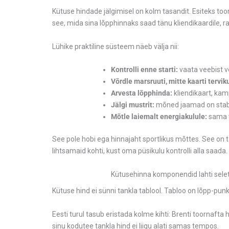
Kütuse hindade jälgimisel on kolm tasandit. Esiteks t
see, mida sina lõpphinnaks saad tänu kliendikaardile, ra
Lühike praktiline süsteem näeb välja nii:
Kontrolli enne starti:
vaata veebist v
Võrdle marsruuti, mitte kaarti tervik
Arvesta lõpphinda:
kliendikaart, kam
Jälgi mustrit:
mõned jaamad on stabii
Mõtle laiemalt energiakulule:
sama v
See pole hobi ega hinnajaht sportlikus mõttes. See on täi
lihtsamaid kohti, kust oma püsikulu kontrolli alla saada.
Kütusehinna komponendid lahti sele
Kütuse hind ei sünni tankla tablool. Tabloo on lõpp-pu
Eesti turul tasub eristada kolme kihti: Brenti toornafta
sinu kodutee tankla hind ei liigu alati samas tempos.