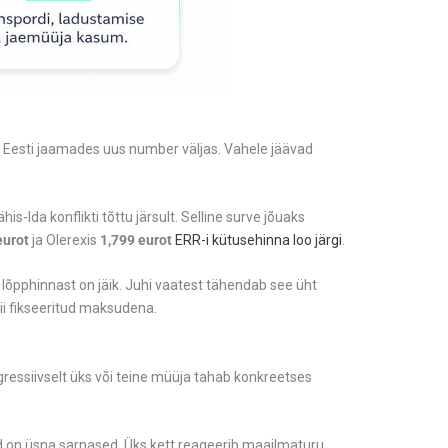
s Eesti jaamades uus number väljas. Vahele jäävad
s-Ida konflikti tõttu järsult. Selline surve jõuaks
eurot
ja Olerexis
1,799 eurot
ERR-i kütusehinna loo järgi
.
a lõpphinnast on jäik. Juhi vaatest tähendab see üht
nii fikseeritud maksudena.
agressiivselt üks või teine müüja tahab konkreetses
ud on üsna sarnased. Üks kett reageerib maailmaturu