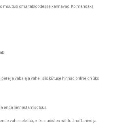
d neid muutusi oma tabloodesse kannavad. Kolmandaks
ab.
, pere ja vaba aja vahel, siis kütuse hinnad online on üks
üja enda hinnastamisotsus.
t nende vahe seletab, miks uudistes nähtud naftahind ja