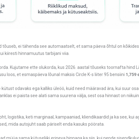
nd tõuseb, ei tähenda see automaatselt, et sama päeva õhtul on kõikide
i kiiresti hinnamuutus tarbijani viia.
orda. Kujutame ette olukorda, kus 2026. aastal tõuseks toornafta hind Lähi
su loos, et esmaspäeva lõunal maksis Circle K-s liiter 95 bensiini
1,759 
tee kütust odavaks ega kalliks üleöö, kuid need määravad ära, kui suur os
tanklas ei paista see alati sama suurena välja, sest osa hinnast on niikui
t, logistika, keti marginaal, kampaaniad, kliendikaardid ja ka see, kui 
vused, mida autojuht saab päriselt enda kasuks pöörata.
vad müüa sama kütuseliiki erineva hinnaga ka siis, kui nende sisendkul