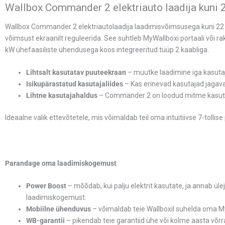
Wallbox Commander 2 elektriauto laadija kuni
Wallbox Commander 2 elektriautolaadija laadimisvõimsusega kuni 22 k
võimsust ekraanilt reguleerida. See suhtleb MyWallboxi portaali või
kW ühefaasiliste ühendusega koos integreeritud tüüp 2 kaabliga.
Lihtsalt kasutatav puuteekraan
– muutke laadimine iga kasutaj
Isikupärastatud kasutajaliides
– Kas erinevad kasutajad jagavad
Lihtne kasutajahaldus
– Commander 2 on loodud mitme kasutaj
Ideaalne valik ettevõtetele, mis võimaldab teil oma intuitiivse 7-tollis
Parandage oma laadimiskogemust
Power Boost
– mõõdab, kui palju elektrit kasutate, ja annab ü
laadimiskogemust.
Mobiilne ühenduvus
– võimaldab teie Wallboxil suhelda oma M
WB-garantii
– pikendab teie garantiid ühe või kolme aasta võrra