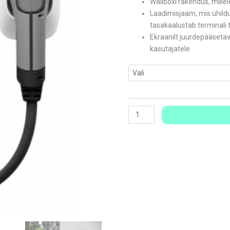
Wallboxi rakendus, mille
Laadimisjaam, mis ühild
tasakaalustab terminali 
Ekraanilt juurdepääseta
kasutajatele