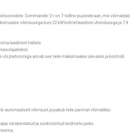
mistsoonidele. Commander 2-l on 7-tolline puuteekraan, mis võimaldab
maksimaalse võimsusega kuni 22 kW kolmefaasiliste ühendusega ja 7,4
oma laadimist hallata.
kasutajaliidest.
 platvormiga annab see teile maksimaalse ülevaate ja kontrolli
rib automaatselt võimsust ja pakub teile parimat võimalikku
lajas värskendatud ja sünkroonitud andmete jaoks.
retsema.