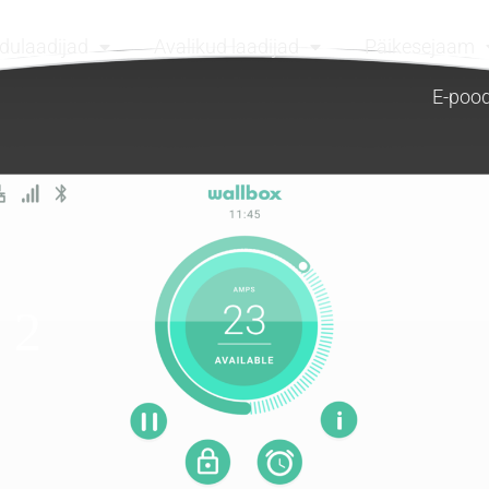
dulaadijad
Avalikud laadijad
Päikesejaam
E-poo
 2