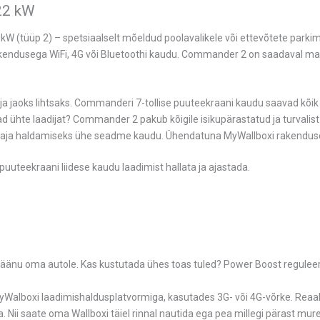
 22 kW
W (tüüp 2) – spetsiaalselt mõeldud poolavalikele või ettevõtete parki
 rakendusega WiFi, 4G või Bluetoothi ​​kaudu. Commander 2 on saadaval 
a jaoks lihtsaks. Commanderi 7-tollise puuteekraani kaudu saavad kõik 
 ühte laadijat? Commander 2 pakub kõigile isikupärastatud ja turvalist 
a haldamiseks ühe seadme kaudu. Ühendatuna MyWallboxi rakenduse või
e puuteekraani liidese kaudu laadimist hallata ja ajastada.
lejäänu oma autole. Kas kustutada ühes toas tuled? Power Boost regulee
yWalboxi laadimishaldusplatvormiga, kasutades 3G- või 4G-võrke. Reaa
. Nii saate oma Wallboxi täiel rinnal nautida ega pea millegi pärast mu