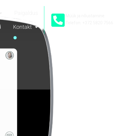
Paigaldus
Müük ja nõustamine:
Telefon: +372 5820 7566
d
Kontakt