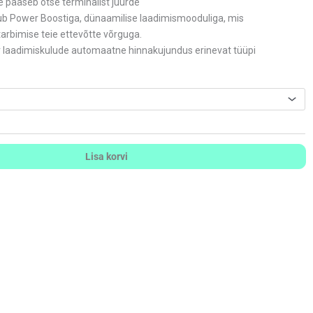
le pääseb otse terminalist juurde
ub Power Boostiga, dünaamilise laadimismooduliga, mis
tarbimise teie ettevõtte võrguga.
v laadimiskulude automaatne hinnakujundus erinevat tüüpi
Lisa korvi