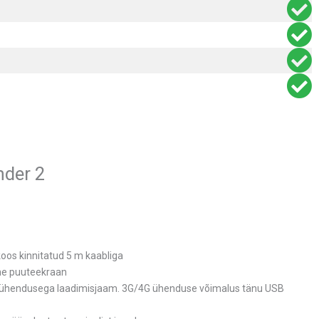
der 2
os kinnitatud 5 m kaabliga
line puuteekraan
 LAN ühendusega laadimisjaam. 3G/4G ühenduse võimalus tänu USB