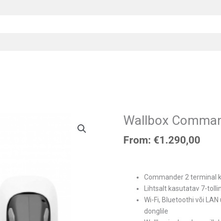
Wallbox Comman
Wallbox
Commander
From:
€
1.290,00
2
kogus
Commander 2 terminal ko
Lihtsalt kasutatav 7-tol
Wi-Fi, Bluetoothi ​​või
donglile