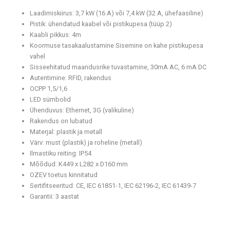
Laadimiskiirus: 3,7 kW (16 A) või 7,4 kW (32 A, ühefaasiline)
Pistik: ühendatud kaabel või pistikupesa (tüüp 2)
Kaabli pikkus: 4m
Koormuse tasakaalustamine Sisemine on kahe pistikupesa
vahel
Sisseehitatud maandusrike tuvastamine, 30mA AC, 6 mA DC
Autentimine: RFID, rakendus
OCPP 1,5/1,6
LED sümbolid
Ühenduvus: Ethernet, 3G (valikuline)
Rakendus on lubatud
Materjal: plastik ja metall
Värv: must (plastik) ja roheline (metall)
Ilmastiku reiting: IP54
Mõõdud: K449 x L282 x D160 mm
OZEV toetus kinnitatud
Sertifitseeritud: CE, IEC 61851-1, IEC 62196-2, IEC 61439-7
Garantii: 3 aastat