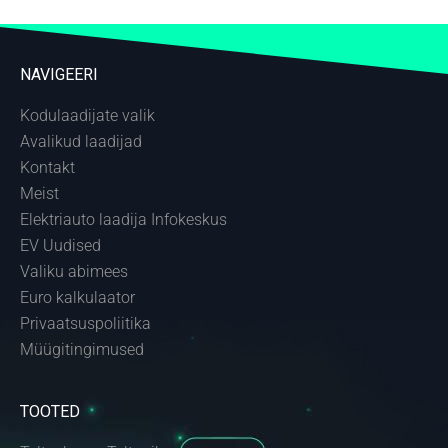
NAVIGEERI
Kodulaadijate valik
Avalikud laadijad
Kontakt
Meist
Elektriauto laadija Infokeskus
EV Uudised
Valiku abimees
Euro kalkulaator
Privaatsuspoliitika
Müügitingimused
TOOTED