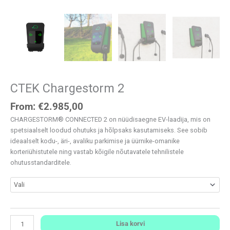
CTEK Chargestorm 2
From:
€
2.985,00
CHARGESTORM® CONNECTED 2 on nüüdisaegne EV-laadija, mis on
spetsiaalselt loodud ohutuks ja hõlpsaks kasutamiseks. See sobib
ideaalselt kodu-, äri-, avaliku parkimise ja üürnike-omanike
korteriühistutele ning vastab kõigile nõutavatele tehnilistele
ohutusstandarditele.
Lisa korvi