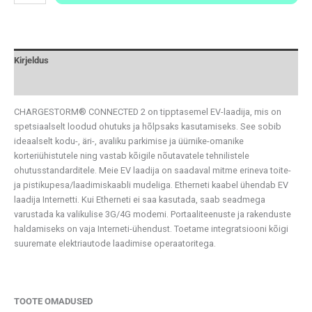
Kirjeldus
Tehnilised andmed
CHARGESTORM® CONNECTED 2 on tipptasemel EV-laadija, mis on
spetsiaalselt loodud ohutuks ja hõlpsaks kasutamiseks. See sobib
ideaalselt kodu-, äri-, avaliku parkimise ja üürnike-omanike
korteriühistutele ning vastab kõigile nõutavatele tehnilistele
ohutusstandarditele. Meie EV laadija on saadaval mitme erineva toite-
ja pistikupesa/laadimiskaabli mudeliga. Etherneti kaabel ühendab EV
laadija Internetti. Kui Etherneti ei saa kasutada, saab seadmega
varustada ka valikulise 3G/4G modemi. Portaaliteenuste ja rakenduste
haldamiseks on vaja Interneti-ühendust. Toetame integratsiooni kõigi
suuremate elektriautode laadimise operaatoritega.
TOOTE OMADUSED