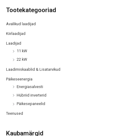
Tootekategooriad
Avalikud laadijad
Kiirlaadijad
Laadijad
11 kW
22 kW
Laadimiskaablid & Lisatarvikud
Päikeseenergia
Energiasalvesti
Hübriid inverterid
Päikesepaneelid
Teenused
Kaubamärgid