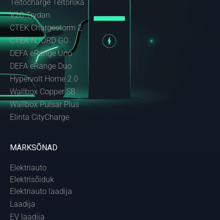
Teltocharge Teltonika
V2C Trydan
CTEK Chargestorm 2
CTEK NJORD GO
DEFA eRange Uno
DEFA eRange Duo
Hypervolt Home 2.0
Wallbox Copper SB
Wallbox Pulsar Plus
Elinta CityCharge
MÄRKSÕNAD
Elektriauto
Elektrisõiduk
Elektriauto laadija
Laadija
EV laadija