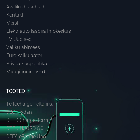
Avalikud laadijad
Kontakt
Meist
Elektriauto laadija Infokeskus
EV Uudised
Valiku abimees
Euro kalkulaator
Privaatsuspoliitika
Müügitingimused
TOOTED
Teltocharge Teltonika
V2C Trydan
CTEK Chargestorm 2
CTEK NJORD GO
DEFA eRange Uno