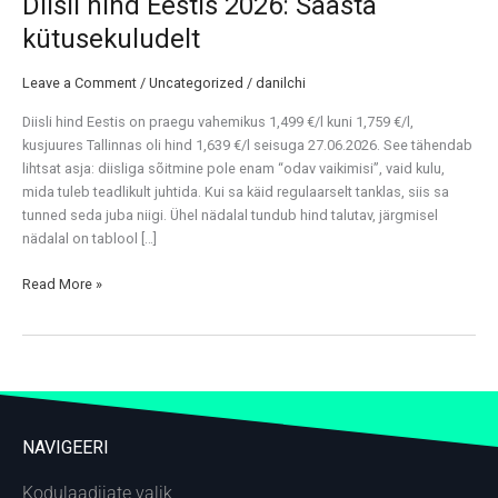
Diisli hind Eestis 2026: Säästa
kütusekuludelt
Leave a Comment
/
Uncategorized
/
danilchi
Diisli hind Eestis on praegu vahemikus 1,499 €/l kuni 1,759 €/l,
kusjuures Tallinnas oli hind 1,639 €/l seisuga 27.06.2026. See tähendab
lihtsat asja: diisliga sõitmine pole enam “odav vaikimisi”, vaid kulu,
mida tuleb teadlikult juhtida. Kui sa käid regulaarselt tanklas, siis sa
tunned seda juba niigi. Ühel nädalal tundub hind talutav, järgmisel
nädalal on tablool […]
Read More »
NAVIGEERI
Kodulaadijate valik