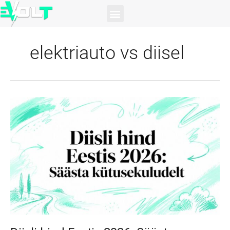
Skip
Menu
to
content
elektriauto vs diisel
Diisli
hind
Eestis
2026:
Säästa
kütusekuludelt