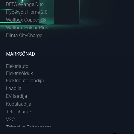
DEFA eRange Duo
Hypervolt Home 2.0
Wallbox Copper SB
Wallbox Pulsar Plus
Elinta CityCharge
MÄRKSÕNAD
Elektriauto
Elektrisõiduk
Elektriauto laadija
Laadija
EV laadija
Kodulaadija
Teltocharge
V2C
Teltonika Teltocharge